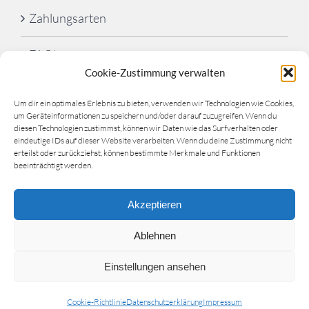
Zahlungsarten
FAQ’s
Cookie-Zustimmung verwalten
Cookie-Richtlinie (EU)
Um dir ein optimales Erlebnis zu bieten, verwenden wir Technologien wie Cookies,
um Geräteinformationen zu speichern und/oder darauf zuzugreifen. Wenn du
diesen Technologien zustimmst, können wir Daten wie das Surfverhalten oder
eindeutige IDs auf dieser Website verarbeiten. Wenn du deine Zustimmung nicht
erteilst oder zurückziehst, können bestimmte Merkmale und Funktionen
beeinträchtigt werden.
Akzeptieren
©
Schwimmschule Lahn-Dill
| Website by
Orangj.de
|
Ablehnen
info@schwimmschule-lahn-dill.de
Einstellungen ansehen
Facebook
YouTube
Instagram
Cookie-Richtlinie
Datenschutzerklärung
Impressum