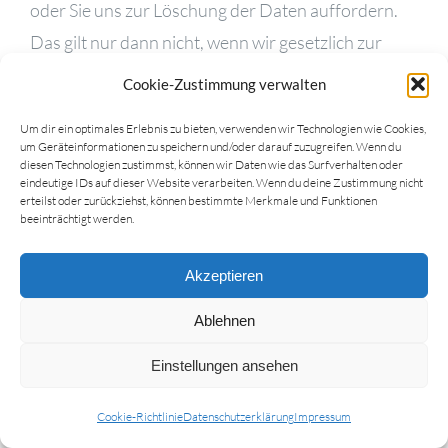
oder Sie uns zur Löschung der Daten auffordern.
Das gilt nur dann nicht, wenn wir gesetzlich zur
Aufbewahrung der Daten verpflichtet sind. Eine
Cookie-Zustimmung verwalten
Verbindung zu Drittservern wird nicht hergestellt.
Um dir ein optimales Erlebnis zu bieten, verwenden wir Technologien wie Cookies,
um Geräteinformationen zu speichern und/oder darauf zuzugreifen. Wenn du
Auf welcher Rechtsgrundlage verarbeiten wir Ihre
diesen Technologien zustimmst, können wir Daten wie das Surfverhalten oder
Daten?
eindeutige IDs auf dieser Website verarbeiten. Wenn du deine Zustimmung nicht
erteilst oder zurückziehst, können bestimmte Merkmale und Funktionen
beeinträchtigt werden.
Wir sind rechtlich verpflichtet, für den Einsatz
bestimmter Cookies die Einwilligung unserer
Akzeptieren
Webseitenbesucher einzuholen. Um diese Pflicht
Ablehnen
zu erfüllen, setzen wir Complianz ein.
Rechtsgrundlage der Datenverarbeitung ist somit
Einstellungen ansehen
Art. 6 Abs. 1 lit. c) DSGVO.
Cookie-Richtlinie
Datenschutzerklärung
Impressum