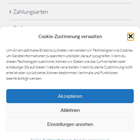
Zahlungsarten
FAQ’s
Cookie-Zustimmung verwalten
Cookie-Richtlinie (EU)
Um dir ein optimales Erlebnis zu bieten, verwenden wir Technologien wie Cookies,
um Geräteinformationen zu speichern und/oder darauf zuzugreifen. Wenn du
diesen Technologien zustimmst, können wir Daten wie das Surfverhalten oder
eindeutige IDs auf dieser Website verarbeiten. Wenn du deine Zustimmung nicht
erteilst oder zurückziehst, können bestimmte Merkmale und Funktionen
beeinträchtigt werden.
Akzeptieren
©
Schwimmschule Lahn-Dill
| Website by
Orangj.de
|
Ablehnen
info@schwimmschule-lahn-dill.de
Einstellungen ansehen
Facebook
YouTube
Instagram