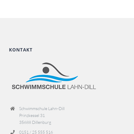
KONTAKT
Schwimmschule Lahn-Dill
Prinzkessel 31
35688 Dillenburg
0151 / 25 555 516