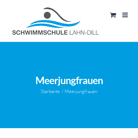
Zum
Inhalt
springen
Meerjungfrauen
Startseite
Meerjungfrauen