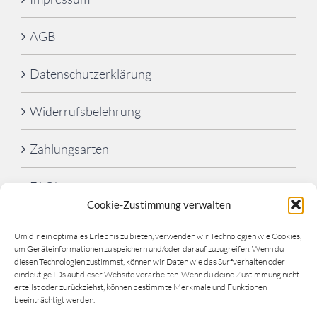
AGB
Datenschutzerklärung
Widerrufsbelehrung
Zahlungsarten
FAQ’s
Cookie-Zustimmung verwalten
Cookie-Richtlinie (EU)
Um dir ein optimales Erlebnis zu bieten, verwenden wir Technologien wie Cookies,
um Geräteinformationen zu speichern und/oder darauf zuzugreifen. Wenn du
diesen Technologien zustimmst, können wir Daten wie das Surfverhalten oder
eindeutige IDs auf dieser Website verarbeiten. Wenn du deine Zustimmung nicht
erteilst oder zurückziehst, können bestimmte Merkmale und Funktionen
beeinträchtigt werden.