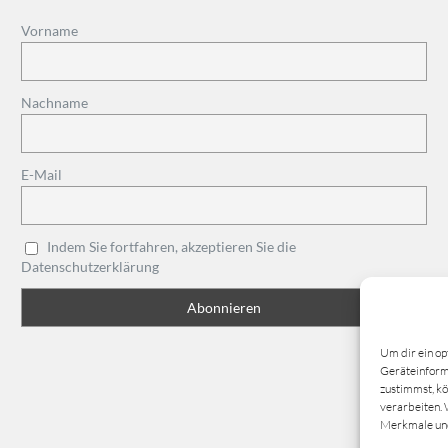
Vorname
Nachname
E-Mail
Indem Sie fortfahren, akzeptieren Sie die
Datenschutzerklärung
Um dir ein op
Geräteinforma
zustimmst, kö
verarbeiten. 
Merkmale und