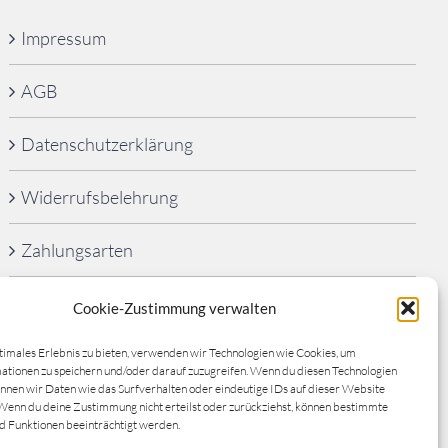
Impressum
AGB
Datenschutzerklärung
Widerrufsbelehrung
Zahlungsarten
FAQ’s
Cookie-Zustimmung verwalten
Cookie-Richtlinie (EU)
timales Erlebnis zu bieten, verwenden wir Technologien wie Cookies, um
tionen zu speichern und/oder darauf zuzugreifen. Wenn du diesen Technologien
nnen wir Daten wie das Surfverhalten oder eindeutige IDs auf dieser Website
Wenn du deine Zustimmung nicht erteilst oder zurückziehst, können bestimmte
 Funktionen beeinträchtigt werden.