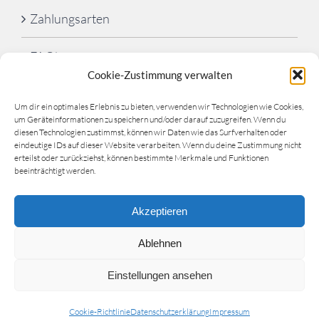
Zahlungsarten
FAQ’s
Cookie-Zustimmung verwalten
Cookie-Richtlinie (EU)
Um dir ein optimales Erlebnis zu bieten, verwenden wir Technologien wie Cookies,
um Geräteinformationen zu speichern und/oder darauf zuzugreifen. Wenn du
diesen Technologien zustimmst, können wir Daten wie das Surfverhalten oder
eindeutige IDs auf dieser Website verarbeiten. Wenn du deine Zustimmung nicht
erteilst oder zurückziehst, können bestimmte Merkmale und Funktionen
beeinträchtigt werden.
Akzeptieren
©
Schwimmschule Lahn-Dill
| Website by
Orangj.de
|
Ablehnen
info@schwimmschule-lahn-dill.de
Einstellungen ansehen
Facebook
YouTube
Instagram
Cookie-Richtlinie
Datenschutzerklärung
Impressum