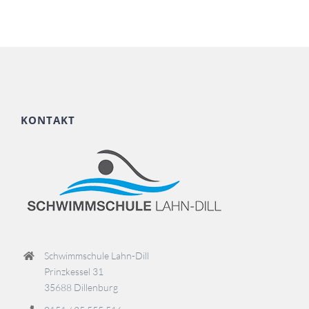
KONTAKT
Schwimmschule Lahn-Dill
Prinzkessel 31
35688 Dillenburg